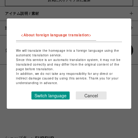
アイテム説明 / 素材
注意事項
<About foreign language translation>
シェアする
We will translate the homepage into a foreign language using the
automatic translation service.
Since this service is an automatic translation system, it may not be
translated correctly and may differ from the original content of the
page before translation.
In addition, we do not take any responsibility for any direct or
indirect damage caused by using this service. Thank you for your
understanding in advance.
Switch language
Cancel