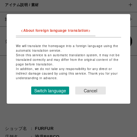
アイテム説明 / 素材
注意事項
<About foreign language translation>
シェアする
We will translate the homepage into a foreign language using the
automatic translation service.
Since this service is an automatic translation system, it may not be
translated correctly and may differ from the original content of the
page before translation.
In addition, we do not take any responsibility for any direct or
indirect damage caused by using this service. Thank you for your
understanding in advance.
Switch language
Cancel
ショップ名
FURFUR
店舗名
渋谷PARCO