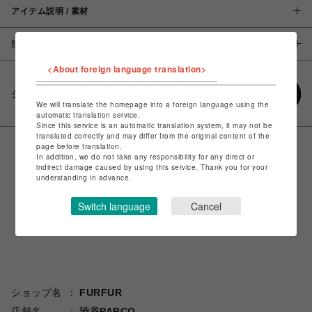
アイテム説明 / 素材
注意事項
<About foreign language translation>
シェアする
We will translate the homepage into a foreign language using the
automatic translation service.
Since this service is an automatic translation system, it may not be
translated correctly and may differ from the original content of the
page before translation.
In addition, we do not take any responsibility for any direct or
indirect damage caused by using this service. Thank you for your
understanding in advance.
Switch language
Cancel
ショップ名
FURFUR
店舗名
渋谷PARCO