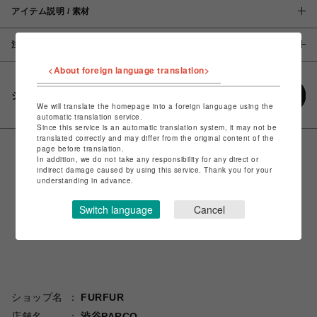
アイテム説明 / 素材
注意事項
<About foreign language translation>
シェアする
We will translate the homepage into a foreign language using the
automatic translation service.
Since this service is an automatic translation system, it may not be
translated correctly and may differ from the original content of the
page before translation.
In addition, we do not take any responsibility for any direct or
indirect damage caused by using this service. Thank you for your
understanding in advance.
Switch language
Cancel
ショップ名
FURFUR
店舗名
渋谷PARCO