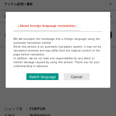
アイテム説明 / 素材
注意事項
<About foreign language translation>
シェアする
We will translate the homepage into a foreign language using the
automatic translation service.
Since this service is an automatic translation system, it may not be
translated correctly and may differ from the original content of the
page before translation.
In addition, we do not take any responsibility for any direct or
indirect damage caused by using this service. Thank you for your
understanding in advance.
Switch language
Cancel
ショップ名
FURFUR
店舗名
渋谷PARCO