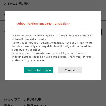
アイテム説明 / 素材
注意事項
<About foreign language translation>
シェアする
We will translate the homepage into a foreign language using the
automatic translation service.
Since this service is an automatic translation system, it may not be
translated correctly and may differ from the original content of the
page before translation.
In addition, we do not take any responsibility for any direct or
indirect damage caused by using this service. Thank you for your
understanding in advance.
Switch language
Cancel
ショップ名
FURFUR
店舗名
渋谷PARCO