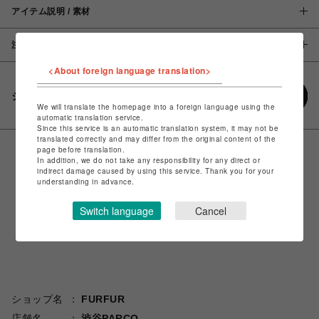
アイテム説明 / 素材
注意事項
<About foreign language translation>
シェアする
We will translate the homepage into a foreign language using the
automatic translation service.
Since this service is an automatic translation system, it may not be
translated correctly and may differ from the original content of the
page before translation.
In addition, we do not take any responsibility for any direct or
indirect damage caused by using this service. Thank you for your
understanding in advance.
Switch language
Cancel
ショップ名
FURFUR
店舗名
渋谷PARCO