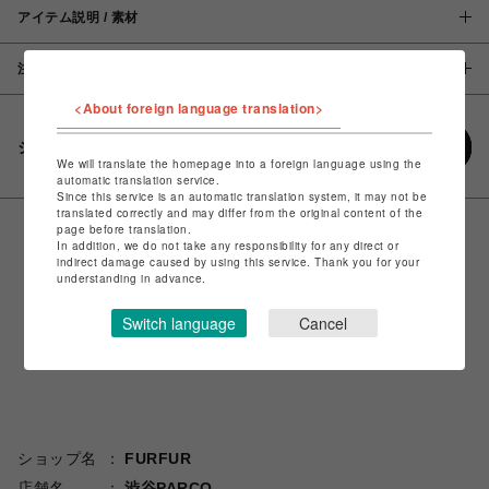
アイテム説明 / 素材
注意事項
<About foreign language translation>
シェアする
We will translate the homepage into a foreign language using the
automatic translation service.
Since this service is an automatic translation system, it may not be
translated correctly and may differ from the original content of the
page before translation.
In addition, we do not take any responsibility for any direct or
indirect damage caused by using this service. Thank you for your
understanding in advance.
Switch language
Cancel
ショップ名
FURFUR
店舗名
渋谷PARCO