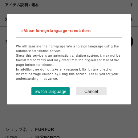
アイテム説明 / 素材
注意事項
<About foreign language translation>
シェアする
We will translate the homepage into a foreign language using the
automatic translation service.
Since this service is an automatic translation system, it may not be
translated correctly and may differ from the original content of the
page before translation.
In addition, we do not take any responsibility for any direct or
indirect damage caused by using this service. Thank you for your
understanding in advance.
Switch language
Cancel
ショップ名
FURFUR
店舗名
渋谷PARCO