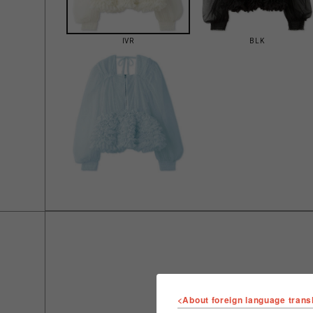
IVR
BLK
<About foreign language trans