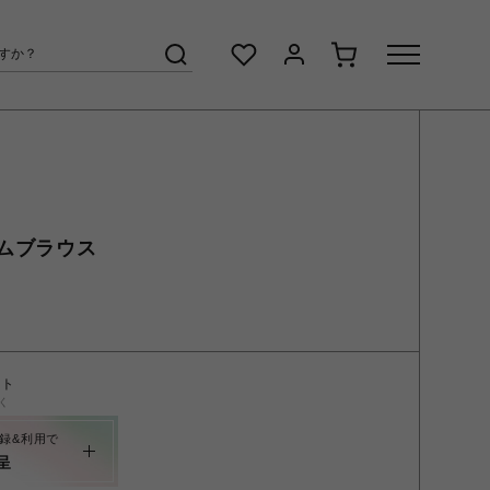
ムブラウス
ント
く
録&利用で
呈