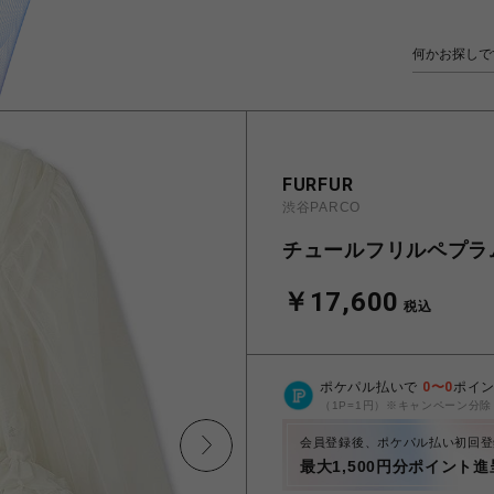
FURFUR
渋谷PARCO
チュールフリルペプラ
￥17,600
税込
ポケパル払いで
0
〜
0
ポイ
（1P=1円）※キャンペーン分除
会員登録後、ポケパル払い初回登
最大1,500円分ポイント進