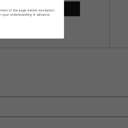
SHOP TOP
ontent of the page before translation.
for your understanding in advance.