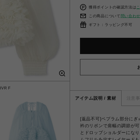
獲得ポイントの確認方法は
この商品について
問い合わ
ギフト：ラッピング不可
VR F
チュー
アイテム説明 / 素材
注意
[返品不可]ペプラム部分に
衿のリボンで肩幅の調節が可
とドロップショルダーになり
ムフリルを出すレイヤードもお