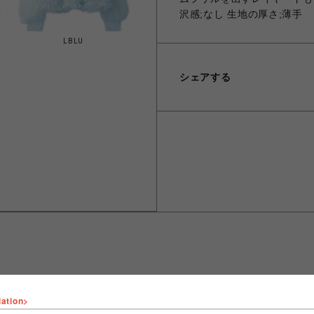
沢感;なし 生地の厚さ;薄手
LBLU
シェアする
lation>
ショップ名
FURFUR