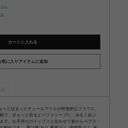
こちら
せる
カートに入れる
お気に入りアイテムに追加
ルフリルペプラムブラウス BLK F
事項
ぎゅっと詰まったチュールフリルが特徴的なブラウス。
能で、ぎゅっと絞るとパフスリーブに、ゆるく結ぶ
ます。お手持ちのトップスと合わせて裾からペプラ
勧めです。 透け感;あり 裏地;なし 伸縮性;なし 光