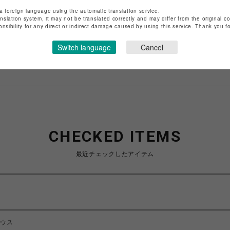
店舗名
渋谷PARCO
a foreign language using the automatic translation service.
anslation system, it may not be translated correctly and may differ from the original c
特定商取引法など法令に基づく表記は
こちら
onsibility for any direct or indirect damage caused by using this service. Thank you 
ショップお問い合わせは
こちら
Switch language
Cancel
CHECKED ITEMS
最近チェックしたアイテム
ラウス