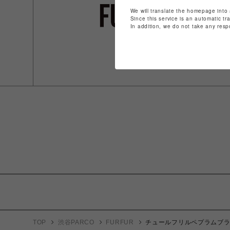
We will translate the homepage into 
Since this service is an automatic tr
In addition, we do not take any resp
TOP
渋谷PARCO
FURFUR
チュールフリルペプラムブ