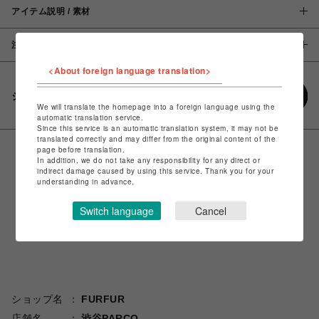
アイテム説明 / 素材
注意事項
<About foreign language translation>
シェアする
We will translate the homepage into a foreign language using the
automatic translation service.
Since this service is an automatic translation system, it may not be
translated correctly and may differ from the original content of the
page before translation.
In addition, we do not take any responsibility for any direct or
indirect damage caused by using this service. Thank you for your
understanding in advance.
Switch language
Cancel
ショップ名
FURFUR
店舗名
渋谷PARCO