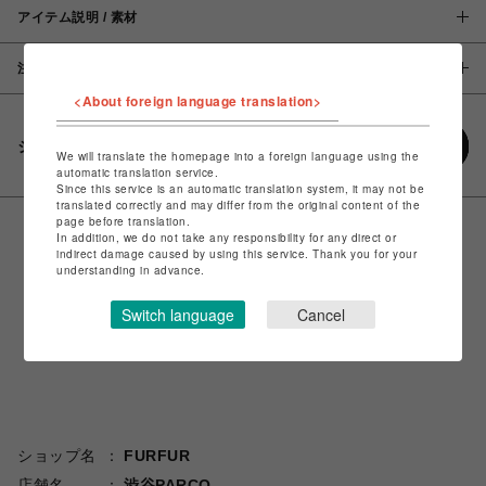
アイテム説明 / 素材
注意事項
<About foreign language translation>
シェアする
We will translate the homepage into a foreign language using the
automatic translation service.
Since this service is an automatic translation system, it may not be
translated correctly and may differ from the original content of the
page before translation.
In addition, we do not take any responsibility for any direct or
indirect damage caused by using this service. Thank you for your
understanding in advance.
Switch language
Cancel
ショップ名
FURFUR
店舗名
渋谷PARCO