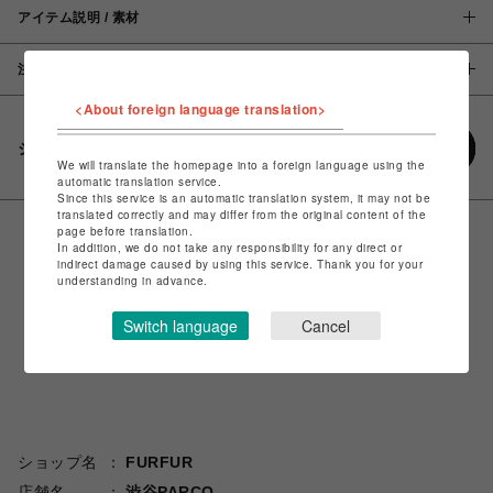
アイテム説明 / 素材
注意事項
<About foreign language translation>
シェアする
We will translate the homepage into a foreign language using the
automatic translation service.
Since this service is an automatic translation system, it may not be
translated correctly and may differ from the original content of the
page before translation.
In addition, we do not take any responsibility for any direct or
indirect damage caused by using this service. Thank you for your
understanding in advance.
Switch language
Cancel
ショップ名
FURFUR
店舗名
渋谷PARCO