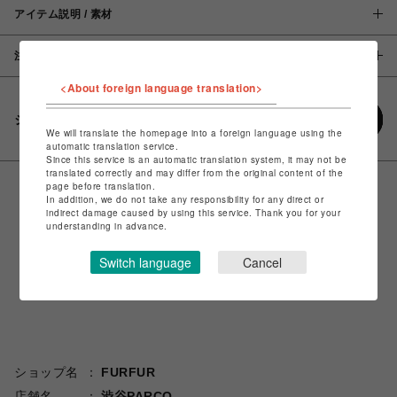
アイテム説明 / 素材
注意事項
<About foreign language translation>
シェアする
We will translate the homepage into a foreign language using the
automatic translation service.
Since this service is an automatic translation system, it may not be
translated correctly and may differ from the original content of the
page before translation.
In addition, we do not take any responsibility for any direct or
indirect damage caused by using this service. Thank you for your
understanding in advance.
Switch language
Cancel
ショップ名
FURFUR
店舗名
渋谷PARCO