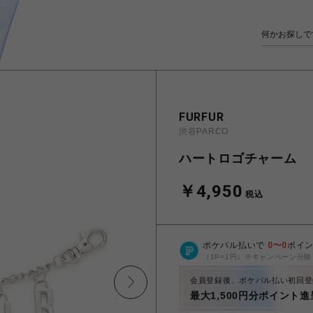
FURFUR
渋谷PARCO
ハートロゴチャーム
￥4,950
税込
ポケパル払いで
0
〜
0
ポイ
（1P=1円）※キャンペーン分除
会員登録後、ポケパル払い初回登
最大1,500円分ポイント進