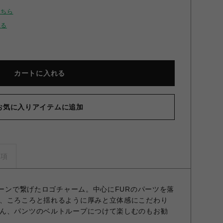
こちら
せる
カートに入れる
お気に入りアイテムに追加
ハートロゴチャーム GLD F
事項
ェーンで繋げたロゴチャーム。中心にFURのパーツを落
、ころころと揺れるように厚みと立体感にこだわり
ん、パンツのベルトループにつけて楽しむのもお勧