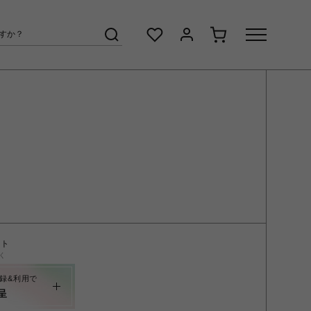
ント
く
録&利用で
呈