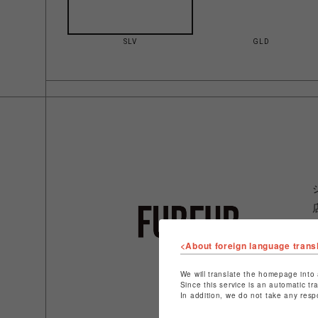
SLV
GLD
<About foreign language trans
We will translate the homepage into 
Since this service is an automatic tr
In addition, we do not take any resp