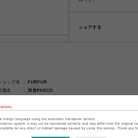
シェアする
ショップ名
FURFUR
店舗名
渋谷PARCO
特定商取引法など法令に基づく表記は
こちら
lation>
ショップお問い合わせは
こちら
a foreign language using the automatic translation service.
anslation system, it may not be translated correctly and may differ from the original c
onsibility for any direct or indirect damage caused by using this service. Thank you 