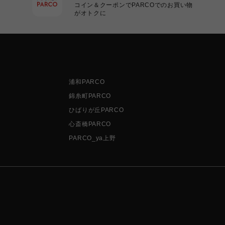
コイン＆クーポンでPARCOでのお買い物
がオトクに
浦和PARCO
錦糸町PARCO
ひばりが丘PARCO
心斎橋PARCO
PARCO_ya上野