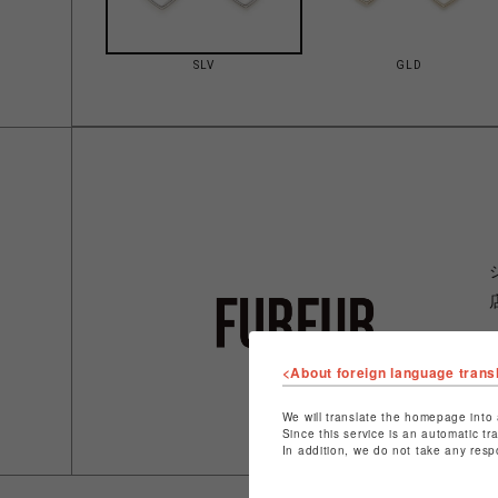
SLV
GLD
<About foreign language trans
We will translate the homepage into 
Since this service is an automatic tr
In addition, we do not take any resp