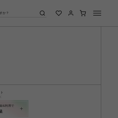
ント
く
録&利用で
呈