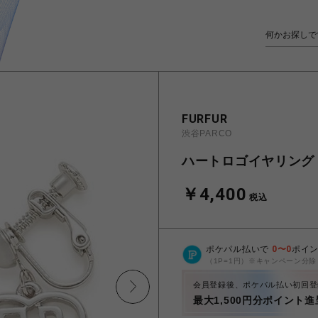
FURFUR
渋谷PARCO
ハートロゴイヤリング
￥4,400
税込
ポケパル払いで
0
〜
0
ポイ
（1P=1円）※キャンペーン分除
会員登録後、ポケパル払い初回登
最大1,500円分ポイント進