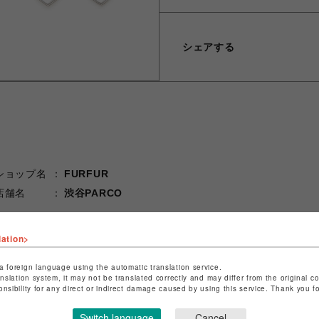
シェアする
ショップ名
FURFUR
店舗名
渋谷PARCO
特定商取引法など法令に基づく表記は
こちら
lation>
ショップお問い合わせは
こちら
a foreign language using the automatic translation service.
anslation system, it may not be translated correctly and may differ from the original c
onsibility for any direct or indirect damage caused by using this service. Thank you 
Switch language
Cancel