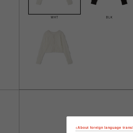
WHT
BLK
<About foreign language trans