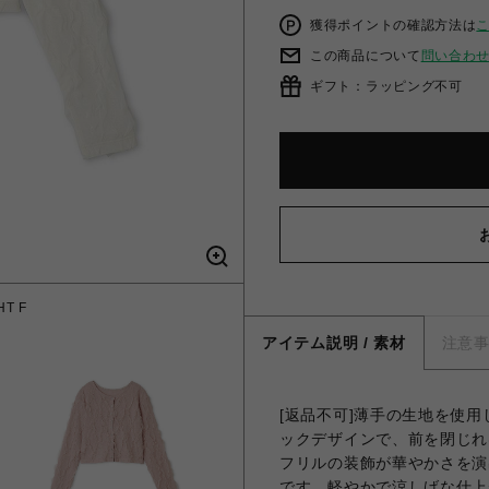
獲得ポイントの確認方法は
この商品について
問い合わ
ギフト：ラッピング不可
T F
フリ
アイテム説明 / 素材
注意
[返品不可]薄手の生地を使
ックデザインで、前を閉じれ
フリルの装飾が華やかさを演
です。軽やかで涼しげな仕上