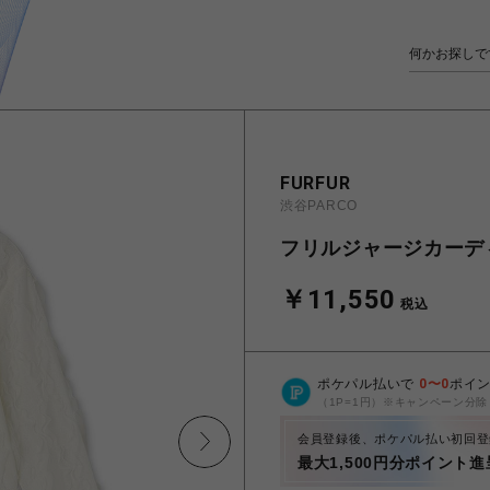
FURFUR
渋谷PARCO
フリルジャージカーデ
￥11,550
税込
ポケパル払いで
0
〜
0
ポイ
（1P=1円）※キャンペーン分除
会員登録後、ポケパル払い初回登
最大1,500円分ポイント進