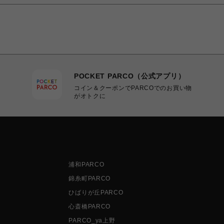
POCKET PARCO（公式アプリ）
コイン＆クーポンでPARCOでのお買い物
がオトクに
浦和PARCO
錦糸町PARCO
ひばりが丘PARCO
心斎橋PARCO
PARCO_ya上野