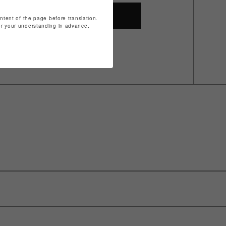
SHOP TOP
ontent of the page before translation.
for your understanding in advance.