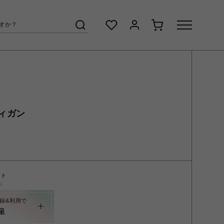
ィガン
ント
く
録&利用で
呈