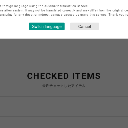
店舗名
渋谷PARCO
a foreign language using the automatic translation service.
anslation system, it may not be translated correctly and may differ from the original c
特定商取引法など法令に基づく表記は
こちら
onsibility for any direct or indirect damage caused by using this service. Thank you 
ショップお問い合わせは
こちら
Switch language
Cancel
CHECKED ITEMS
最近チェックしたアイテム
ン