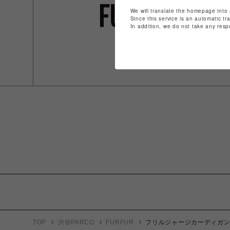
We will translate the homepage into 
Since this service is an automatic tr
In addition, we do not take any resp
TOP
渋谷PARCO
FURFUR
フリルジャージカーディガ