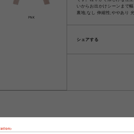
いからお出かけシーンまで幅
裏地;なし 伸縮性;ややあり 
PNK
シェアする
lation>
ショップ名
FURFUR