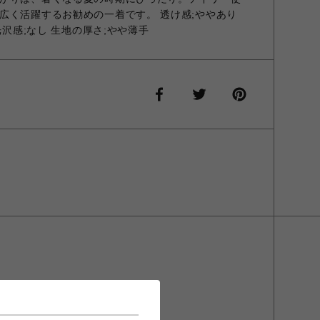
広く活躍するお勧めの一着です。 透け感;ややあり
光沢感;なし 生地の厚さ;やや薄手