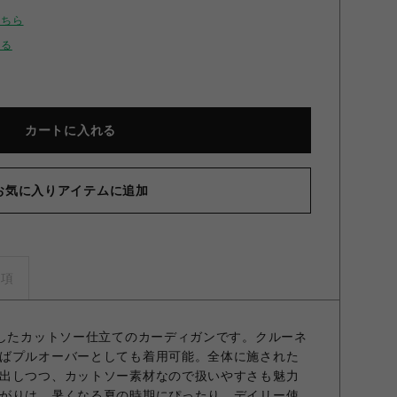
こちら
せる
カートに入れる
お気に入りアイテムに追加
ルジャージカーディガン BLK F
事項
用したカットソー仕立てのカーディガンです。クルーネ
ばプルオーバーとしても着用可能。全体に施された
出しつつ、カットソー素材なので扱いやすさも魅力
がりは、暑くなる夏の時期にぴったり。デイリー使