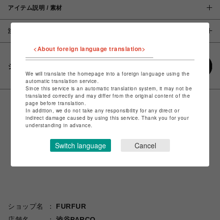
アイテム説明 / 素材
注意事項
<About foreign language translation>
シェアする
We will translate the homepage into a foreign language using the
automatic translation service.
Since this service is an automatic translation system, it may not be
translated correctly and may differ from the original content of the
page before translation.
In addition, we do not take any responsibility for any direct or
indirect damage caused by using this service. Thank you for your
understanding in advance.
Switch language
Cancel
ショップ名
FURFUR
店舗名
渋谷PARCO