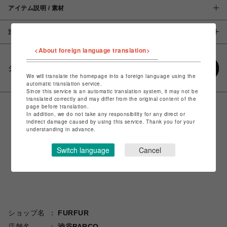
アイテム説明 / 素材
注意事項
<About foreign language translation>
シェアする
We will translate the homepage into a foreign language using the
automatic translation service.
Since this service is an automatic translation system, it may not be
translated correctly and may differ from the original content of the
page before translation.
In addition, we do not take any responsibility for any direct or
indirect damage caused by using this service. Thank you for your
understanding in advance.
Switch language
Cancel
ショップ名
FURFUR
店舗名
渋谷PARCO