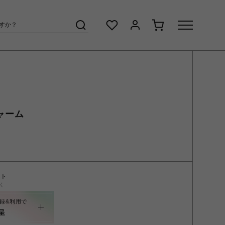
ャーム
ント
く
録&利用で
呈