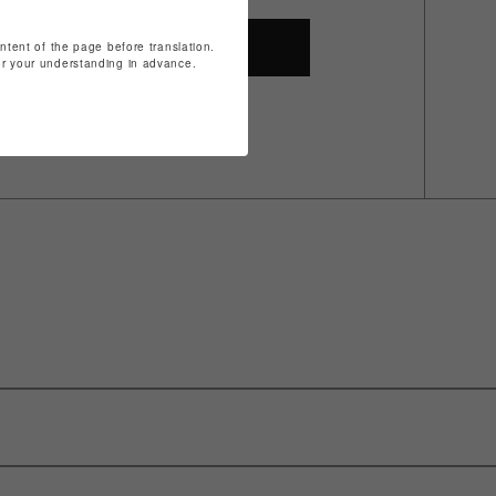
ontent of the page before translation.
SHOP TOP
for your understanding in advance.