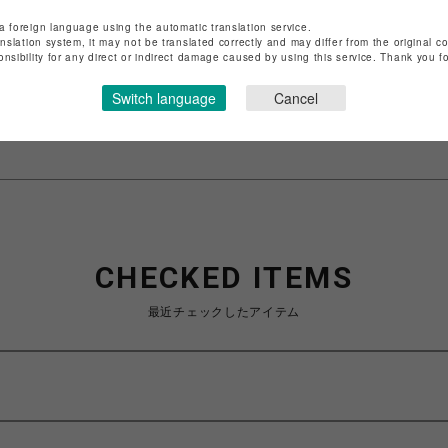
店舗名
渋谷PARCO
a foreign language using the automatic translation service.
anslation system, it may not be translated correctly and may differ from the original c
onsibility for any direct or indirect damage caused by using this service. Thank you 
特定商取引法など法令に基づく表記は
こちら
ショップお問い合わせは
こちら
Switch language
Cancel
CHECKED ITEMS
最近チェックしたアイテム