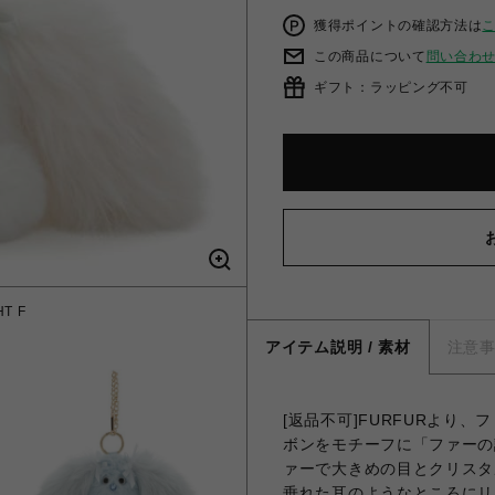
獲得ポイントの確認方法は
この商品について
問い合わ
ギフト：ラッピング不可
T F
FU
アイテム説明 / 素材
注意
[返品不可]FURFURより、
ボンをモチーフに「ファーの
ァーで大きめの目とクリスタ
垂れた耳のようなところにリ