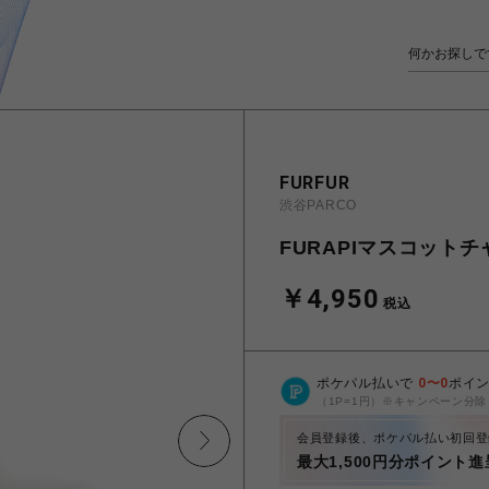
FURFUR
渋谷PARCO
FURAPIマスコットチ
￥4,950
税込
ポケパル払いで
0
〜
0
ポイ
（1P=1円）※キャンペーン分除
会員登録後、ポケパル払い初回登
最大1,500円分ポイント進