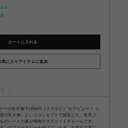
こちら
せる
カートに入れる
お気に入りアイテムに追加
RAPIマスコットチャーム YEL F
事項
ファーの生き物“FURAPI（ファラピ）”がデビュー！ リ
謎の生き物」というコンセプトで誕生した、長毛フ
ルのハートの鼻が特徴のマスコットチャームです。
ボンのアクセサリーを付けています。お好みで耳に