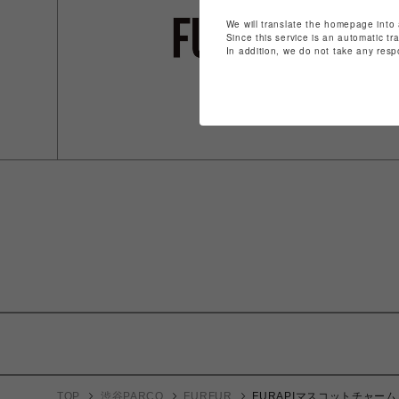
We will translate the homepage into 
Since this service is an automatic tr
In addition, we do not take any resp
TOP
渋谷PARCO
FURFUR
FURAPIマスコットチャーム