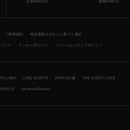
広島PARCO
福岡PARCO
ご利用規約
特定商取引法などに基づく表記
ポリシー
クッキーポリシー
ソーシャルメディアポリシー
RO LABO
CINE QUINTO
PARCO出版
THE GUEST CAFE
DEPACO
AnotherADdress