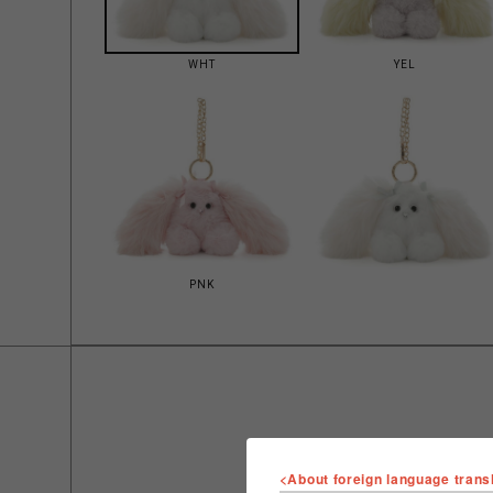
WHT
YEL
PNK
<About foreign language trans