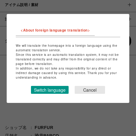
アイテム説明 / 素材
注意事項
<About foreign language translation>
シェアする
We will translate the homepage into a foreign language using the
automatic translation service.
Since this service is an automatic translation system, it may not be
translated correctly and may differ from the original content of the
page before translation.
In addition, we do not take any responsibility for any direct or
indirect damage caused by using this service. Thank you for your
understanding in advance.
Switch language
Cancel
ショップ名
FURFUR
店舗名
渋谷PARCO