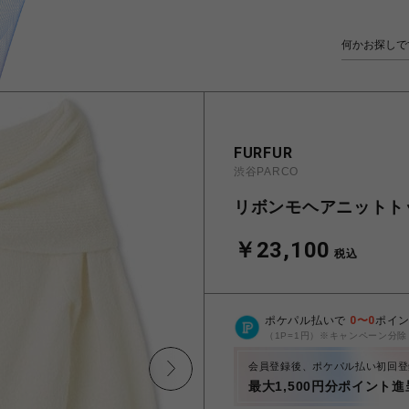
FURFUR
渋谷PARCO
リボンモヘアニットト
￥23,100
税込
ポケパル払いで
0
〜
0
ポイ
（1P=1円）※キャンペーン分除
会員登録後、ポケパル払い初回登
最大1,500円分ポイント進