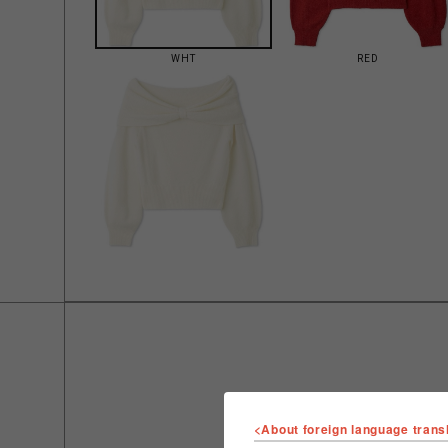
WHT
RED
<About foreign language trans