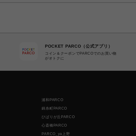
POCKET PARCO（公式アプリ）
コイン＆クーポンでPARCOでのお買い物
がオトクに
浦和PARCO
錦糸町PARCO
ひばりが丘PARCO
心斎橋PARCO
PARCO_ya上野