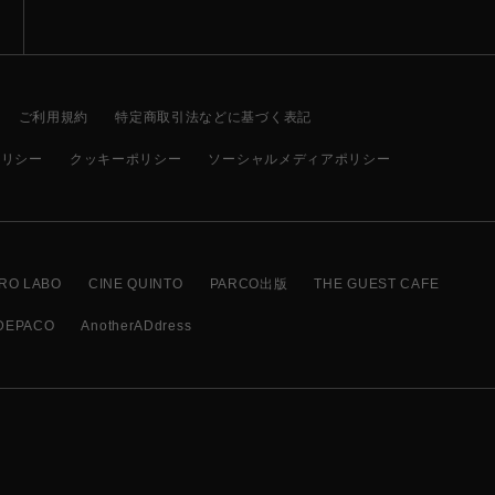
ご利用規約
特定商取引法などに基づく表記
ポリシー
クッキーポリシー
ソーシャルメディアポリシー
RO LABO
CINE QUINTO
PARCO出版
THE GUEST CAFE
DEPACO
AnotherADdress