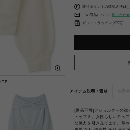
獲得ポイントの確認方法は
この商品について
問い合わ
ギフト：ラッピング不可
T F
リボ
アイテム説明 / 素材
注意
[返品不可]フショルダーの
トップス。女性らしいモヘア
な魅力を引き立てます。華や
裏地;なし 伸縮性;あり 光沢