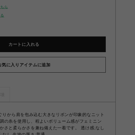
こちら
せる
カートに入れる
お気に入りアイテムに追加
ンモヘアニットトップス RED F
事項
襟ぐりから肩を包み込む大きなリボンが印象的なニット
調の糸を使用し、程よいボリューム感がフェミニン
かさと柔らかさを兼ね備えた一着です。 透け感;なし
感;なし 生地の厚さ;普通