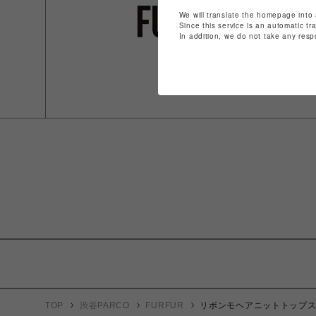
We will translate the homepage into 
Since this service is an automatic tr
In addition, we do not take any resp
TOP
渋谷PARCO
FURFUR
リボンモヘアニットトップ