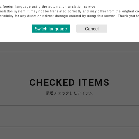
店舗名
渋谷PARCO
a foreign language using the automatic translation service.
anslation system, it may not be translated correctly and may differ from the original c
特定商取引法など法令に基づく表記は
こちら
onsibility for any direct or indirect damage caused by using this service. Thank you 
ショップお問い合わせは
こちら
Switch language
Cancel
CHECKED ITEMS
最近チェックしたアイテム
ス