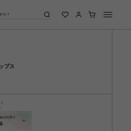
ップス
ント
く
録&利用で
呈