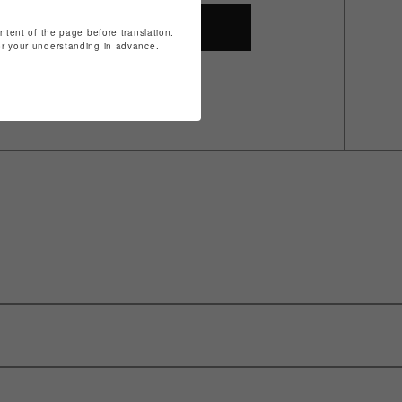
SHOP TOP
ontent of the page before translation.
for your understanding in advance.