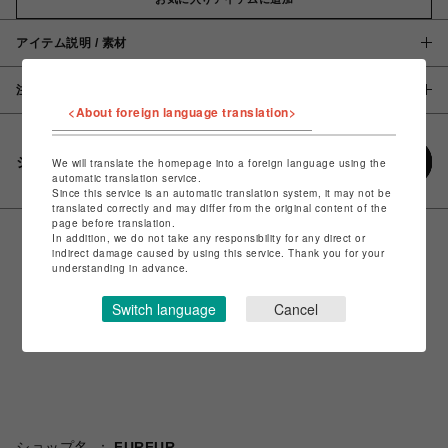
アイテム説明 / 素材
注意事項
<About foreign language translation>
シェアする
We will translate the homepage into a foreign language using the
automatic translation service.
Since this service is an automatic translation system, it may not be
translated correctly and may differ from the original content of the
page before translation.
In addition, we do not take any responsibility for any direct or
indirect damage caused by using this service. Thank you for your
understanding in advance.
Switch language
Cancel
ショップ名
FURFUR