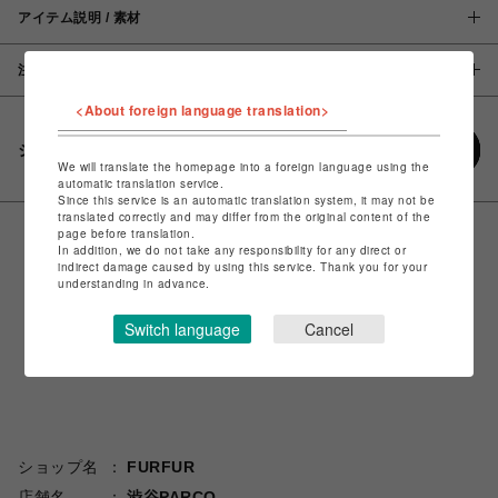
アイテム説明 / 素材
注意事項
<About foreign language translation>
シェアする
We will translate the homepage into a foreign language using the
automatic translation service.
Since this service is an automatic translation system, it may not be
translated correctly and may differ from the original content of the
page before translation.
In addition, we do not take any responsibility for any direct or
indirect damage caused by using this service. Thank you for your
understanding in advance.
Switch language
Cancel
ショップ名
FURFUR
店舗名
渋谷PARCO