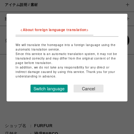
アイテム説明 / 素材
注意事項
<About foreign language translation>
シェアする
We will translate the homepage into a foreign language using the
automatic translation service.
Since this service is an automatic translation system, it may not be
translated correctly and may differ from the original content of the
page before translation.
In addition, we do not take any responsibility for any direct or
indirect damage caused by using this service. Thank you for your
understanding in advance.
Switch language
Cancel
ショップ名
FURFUR
店舗名
渋谷PARCO