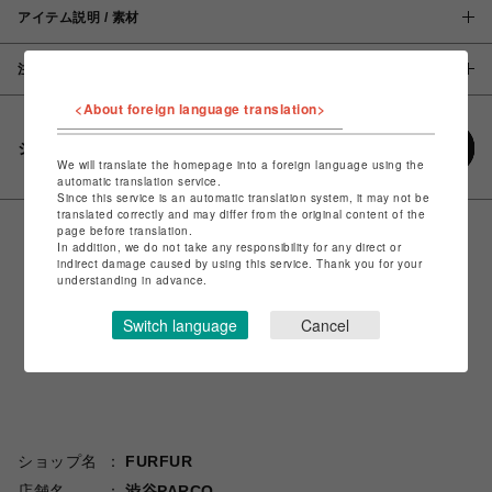
アイテム説明 / 素材
注意事項
<About foreign language translation>
シェアする
We will translate the homepage into a foreign language using the
automatic translation service.
Since this service is an automatic translation system, it may not be
translated correctly and may differ from the original content of the
page before translation.
In addition, we do not take any responsibility for any direct or
indirect damage caused by using this service. Thank you for your
understanding in advance.
Switch language
Cancel
ショップ名
FURFUR
店舗名
渋谷PARCO