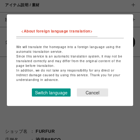
アイテム説明 / 素材
注意事項
<About foreign language translation>
シェアする
We will translate the homepage into a foreign language using the
automatic translation service.
Since this service is an automatic translation system, it may not be
translated correctly and may differ from the original content of the
page before translation.
In addition, we do not take any responsibility for any direct or
indirect damage caused by using this service. Thank you for your
understanding in advance.
Switch language
Cancel
ショップ名
FURFUR
店舗名
渋谷PARCO