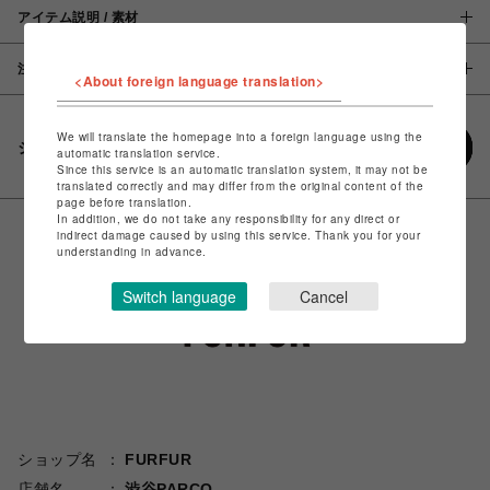
アイテム説明 / 素材
注意事項
<About foreign language translation>
We will translate the homepage into a foreign language using the
シェアする
automatic translation service.
Since this service is an automatic translation system, it may not be
translated correctly and may differ from the original content of the
page before translation.
In addition, we do not take any responsibility for any direct or
indirect damage caused by using this service. Thank you for your
understanding in advance.
Switch language
Cancel
ショップ名
FURFUR
店舗名
渋谷PARCO