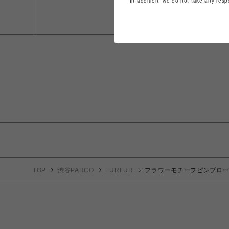
In addition, we do not take any resp
TOP
渋谷PARCO
FURFUR
フラワーモチーフピンブロ