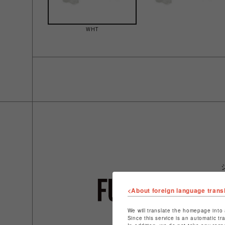
WHT
<About foreign language trans
We will translate the homepage into 
Since this service is an automatic tr