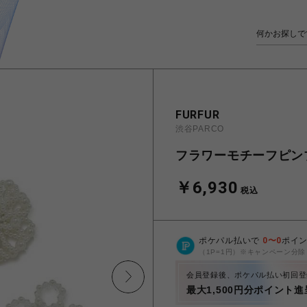
FURFUR
渋谷PARCO
フラワーモチーフピン
￥6,930
税込
ポケパル払いで
0
〜
0
ポイ
（1P=1円）※キャンペーン分除
会員登録後、ポケパル払い初回登
最大1,500円分ポイント進