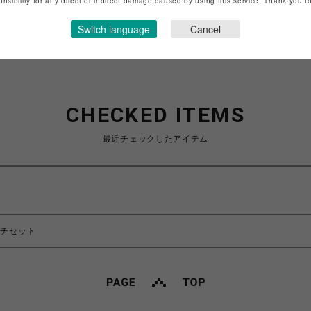
onsibility for any direct or indirect damage caused by using this service. Thank you 
Switch language
Cancel
CHECKED ITEMS
最近チェックしたアイテム
ーチセット