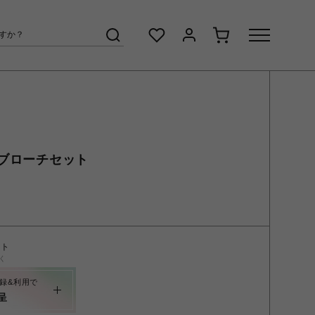
ブローチセット
ント
く
録&利用で
呈