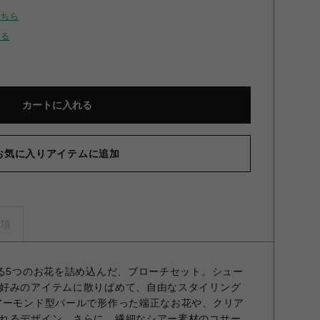
こちら
せる
カートに入れる
お気に入りアイテムに追加
事項
なる5つのお花を詰め込んだ、ブローチセット。シュー
好みのアイテムに散りばめて、自由なスタイリング
アーモンド型パールで形作った端正なお花や、クリア
れるデザイン。さらに、繊細なシアー素材のコサー