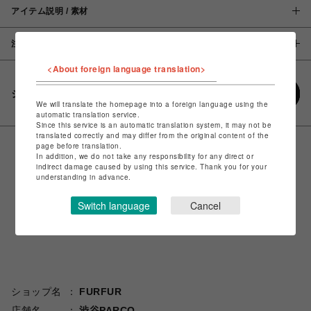
アイテム説明 / 素材
注意事項
<About foreign language translation>
シェアする
We will translate the homepage into a foreign language using the
automatic translation service.
Since this service is an automatic translation system, it may not be
translated correctly and may differ from the original content of the
page before translation.
In addition, we do not take any responsibility for any direct or
indirect damage caused by using this service. Thank you for your
understanding in advance.
Switch language
Cancel
ショップ名
FURFUR
店舗名
渋谷PARCO