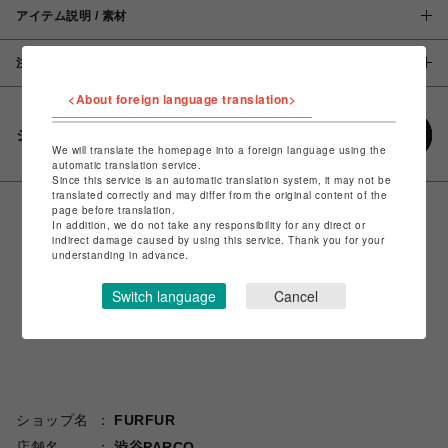
アイテム説明 / 素材
注意事項
<About foreign language translation>
シェアする
We will translate the homepage into a foreign language using the
automatic translation service.
Since this service is an automatic translation system, it may not be
translated correctly and may differ from the original content of the
page before translation.
In addition, we do not take any responsibility for any direct or
indirect damage caused by using this service. Thank you for your
understanding in advance.
Switch language
Cancel
ショップ名
FURFUR
店舗名
渋谷PARCO