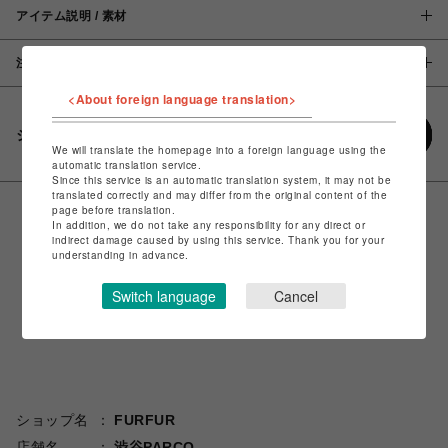
アイテム説明 / 素材
注意事項
<About foreign language translation>
シェアする
We will translate the homepage into a foreign language using the
automatic translation service.
Since this service is an automatic translation system, it may not be
translated correctly and may differ from the original content of the
page before translation.
In addition, we do not take any responsibility for any direct or
indirect damage caused by using this service. Thank you for your
understanding in advance.
Switch language
Cancel
ショップ名
FURFUR
店舗名
渋谷PARCO