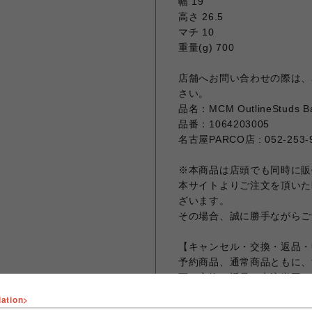
幅 19
高さ 26.5
マチ 10
重量(g) 700
店舗へお問い合わせの際は、
さい。
品名：MCM OutlineStuds Ba
品番：1064203005
名古屋PARCO店 : 052-253-
※本商品は店頭でも同時に販
本サイトよりご注文を頂いた
ざいます。
その場合、誠に勝手ながらご
【キャンセル・交換・返品・
予約商品、通常商品ともに、
更・交換・返品・申込撤回は
間違えた」「サイズが合わな
lation>
前に、必ず注文内容をお確か