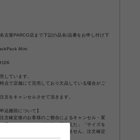
名古屋PARCO店まで下記の品名/品番をお申し付け下
ckPack Mini
9106
売しています。
時点で店舗にて完売しており欠品している場合がご
注文をキャンセルさせて頂きます。
申込撤回について】
注文確定後のお客様のご都合によるキャンセル・変
お受けできません。「個数を間違えた」「サイズを
かった」等のご要望もお受けできません。注文確定
めください。