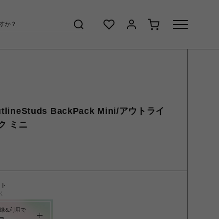
ineStuds BackPack Mini/アウトライ
ク ミニ
ント
く
録&利用で