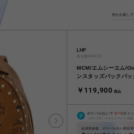
LHP
名古屋PARCO
MCM/エムシーエム/Outl
ンスタッズバックパッ
￥119,900
税込
ポケパル払いで
0
〜
0
ポイ
（1P=1円）※キャンペーン分除
会員登録後、ポケパル払い初回登