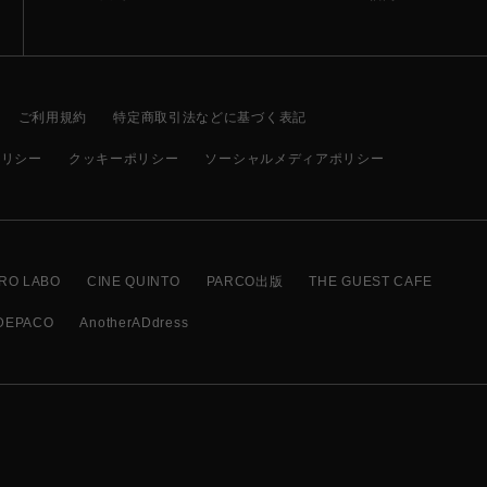
ご利用規約
特定商取引法などに基づく表記
ポリシー
クッキーポリシー
ソーシャルメディアポリシー
RO LABO
CINE QUINTO
PARCO出版
THE GUEST CAFE
DEPACO
AnotherADdress