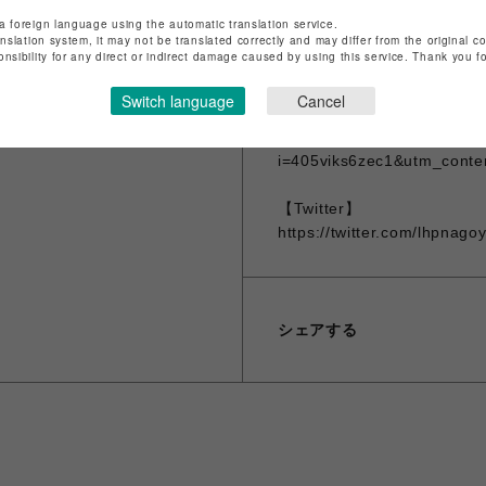
a foreign language using the automatic translation service.
anslation system, it may not be translated correctly and may differ from the original c
【PARCO ONLINE STORE
onsibility for any direct or indirect damage caused by using this service. Thank you 
https://kaeru.parco.jp/item
Switch language
Cancel
【Instagram】
https://www.instagram.com/
i=405viks6zec1&utm_conte
【Twitter】
https://twitter.com/lhpn
シェアする