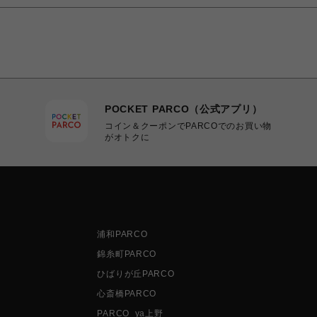
POCKET PARCO（公式アプリ）
コイン＆クーポンでPARCOでのお買い物
がオトクに
浦和PARCO
錦糸町PARCO
ひばりが丘PARCO
心斎橋PARCO
PARCO_ya上野