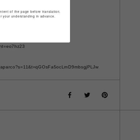
ontent of the page before translation.
】
for your understanding in advance.
s/?query=lhp
invites/contact/?
nt=eo7hz23
agoyaparco?s=11&t=qGOsFa5ocLmD9mbsgjPLJw