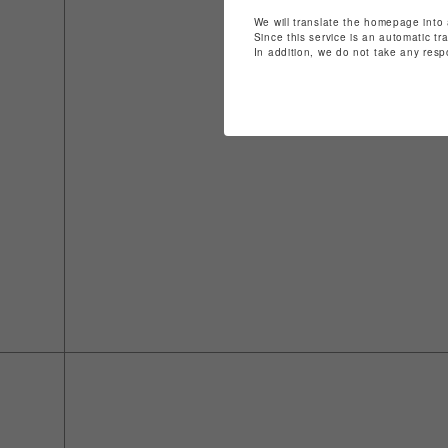
We will translate the homepage into 
Since this service is an automatic tr
In addition, we do not take any resp