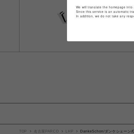
We will translate the homepage into 
Since this service is an automatic tr
In addition, we do not take any resp
TOP
名古屋PARCO
LHP
DankeSchon/ダンケシェーン/CO