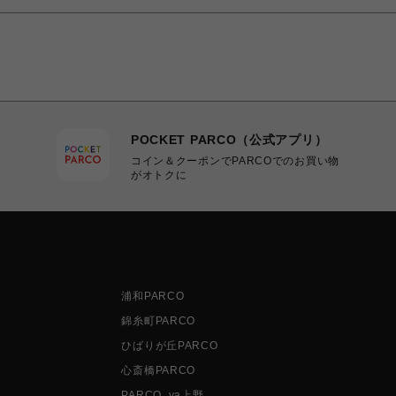
POCKET PARCO（公式アプリ）
コイン＆クーポンでPARCOでのお買い物
がオトクに
浦和PARCO
錦糸町PARCO
ひばりが丘PARCO
心斎橋PARCO
PARCO_ya上野