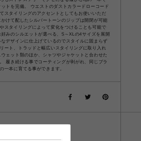
ケットを完備。 ウエストのダストカラードローコード
てスタイリングのアクセントとしてもお使いいただ
にかけて配したシルバートーンのジップは開閉が可能
やスタイリングによって変化をつけることも可能で
お好みのシルエットが選べる、S～XLの4サイズを展開
ルなデザインに仕上げているのでスタイルに固まらず
リート、トラッドと幅広いスタイリングに取り入れ
スウェット類のほか、シャツやジャケットと合わせた
。 履き続ける事でコーティングが剥がれ、同じブラ
の一本に育てる事ができます。