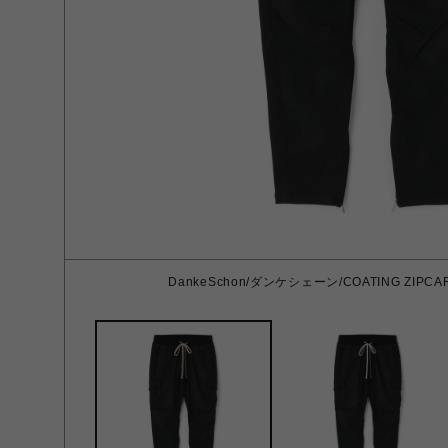
DankeSchon/ダンケシェーン/COATING ZIPCARG