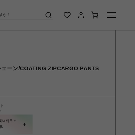
ェーン/COATING ZIPCARGO PANTS
ント
く
録&利用で
呈