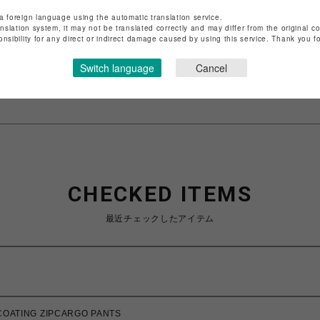
ショップ名
LHP
a foreign language using the automatic translation service.
anslation system, it may not be translated correctly and may differ from the original c
店舗名
名古屋PARCO
onsibility for any direct or indirect damage caused by using this service. Thank you 
特定商取引法など法令に基づく表記は
こちら
Switch language
Cancel
ショップお問い合わせは
こちら
CHECKED ITEMS
最近チェックしたアイテム
ATING ZIPCARGO PANTS