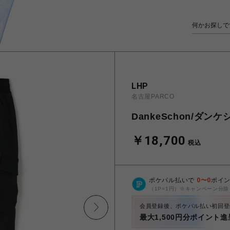
LHP
名古屋PARCO
DankeSchon/ダンケシ
￥18,700
税込
ポケパル払いで
0
〜
0
ポイ
（1P=1円）※キャンペーン分除
会員登録後、ポケパル払い初回登
最大1,500円分ポイント進