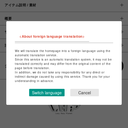
アイテム説明 / 素材
概要
サイズ
<About foreign language translation>
注意事項
We will translate the homepage into a foreign language using the
automatic translation service.
Since this service is an automatic translation system, it may not be
translated correctly and may differ from the original content of the
シェアする
page before translation.
In addition, we do not take any responsibility for any direct or
indirect damage caused by using this service. Thank you for your
understanding in advance.
Switch language
Cancel