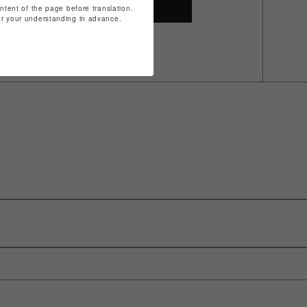
SHOP TOP
ontent of the page before translation.
for your understanding in advance.