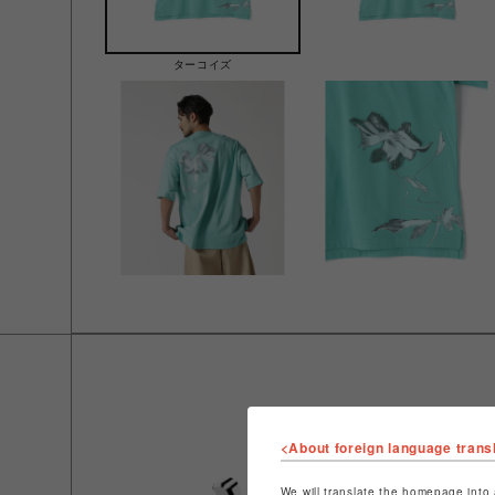
ターコイズ
<About foreign language trans
We will translate the homepage into 