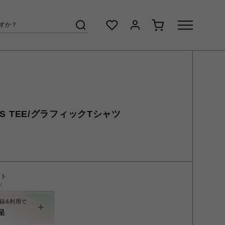
 SS TEE/グラフィックTシャツ
ント
く
録&利用で
呈