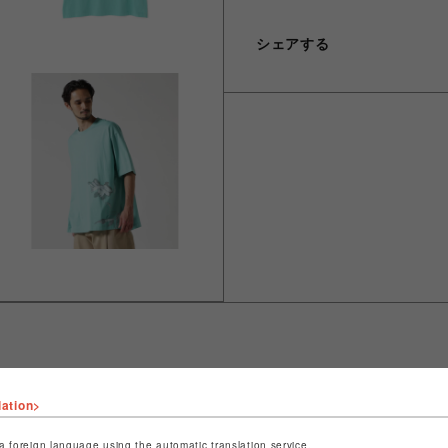
シェアする
lation>
ショップ名
LHP
店舗名
名古屋PARCO
a foreign language using the automatic translation service.