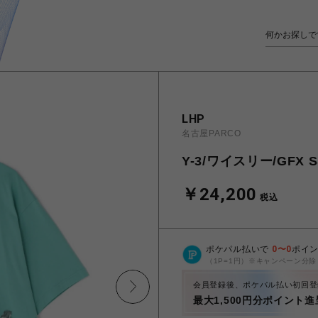
LHP
名古屋PARCO
Y-3/ワイスリー/GFX
￥24,200
税込
ポケパル払いで
0
〜
0
ポイ
（1P=1円）※キャンペーン分除
会員登録後、ポケパル払い初回登
最大1,500円分ポイント進