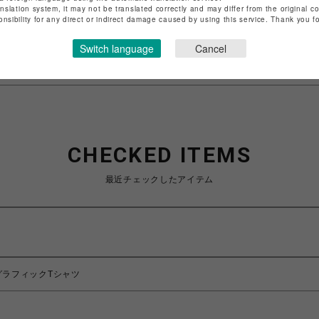
anslation system, it may not be translated correctly and may differ from the original c
特定商取引法など法令に基づく表記は
こちら
onsibility for any direct or indirect damage caused by using this service. Thank you 
ショップお問い合わせは
こちら
Switch language
Cancel
CHECKED ITEMS
最近チェックしたアイテム
E/グラフィックTシャツ