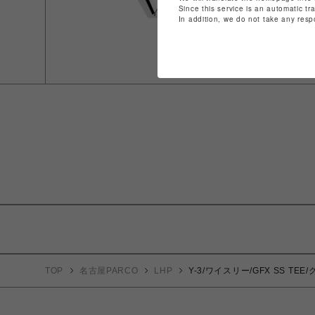
Since this service is an automatic tr
In addition, we do not take any resp
TOP
名古屋PARCO
LHP
Y-3/ワイスリー/GFX SS TE