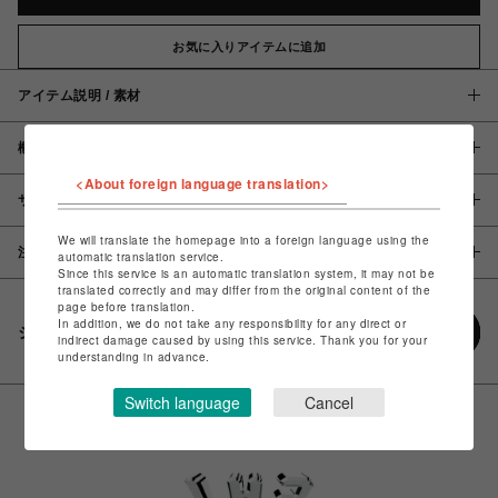
お気に入りアイテムに追加
アイテム説明 / 素材
概要
<About foreign language translation>
サイズ
We will translate the homepage into a foreign language using the
注意事項
automatic translation service.
Since this service is an automatic translation system, it may not be
translated correctly and may differ from the original content of the
page before translation.
In addition, we do not take any responsibility for any direct or
シェアする
indirect damage caused by using this service. Thank you for your
understanding in advance.
Switch language
Cancel