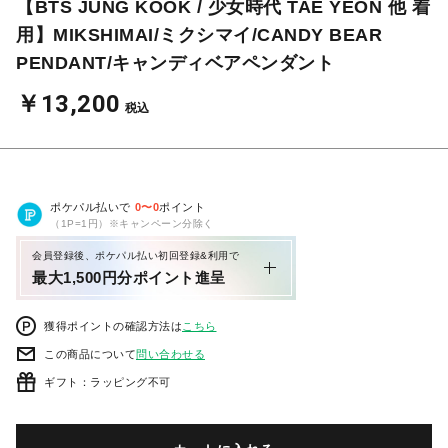
【BTS JUNG KOOK / 少女時代 TAE YEON 他 着
用】MIKSHIMAI/ミクシマイ/CANDY BEAR
PENDANT/キャンディベアペンダント
￥13,200
税込
ポケパル払いで
0
〜
0
ポイント
（1P=1円）※キャンペーン分除く
会員登録後、ポケパル払い初回登録&利用で
最大1,500円分ポイント進呈
獲得ポイントの確認方法は
こちら
この商品について
問い合わせる
ギフト：ラッピング不可