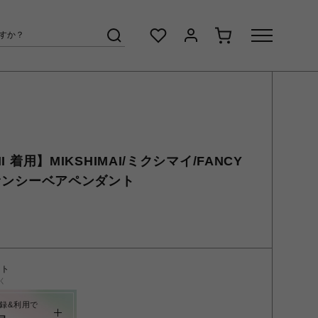
HI 着用】MIKSHIMAI/ミクシマイ/FANCY
/ファンシーベアペンダント
ント
く
録&利用で