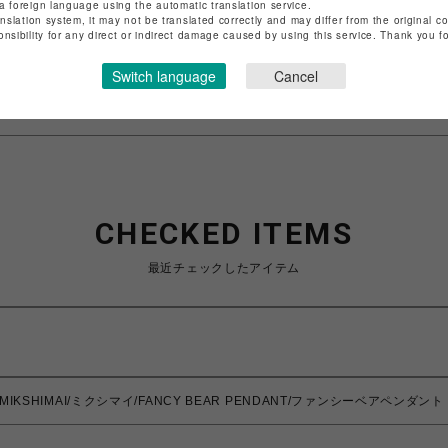
店舗名
名古屋PARCO
a foreign language using the automatic translation service.
anslation system, it may not be translated correctly and may differ from the original c
onsibility for any direct or indirect damage caused by using this service. Thank you 
特定商取引法など法令に基づく表記は
こちら
ショップお問い合わせは
こちら
Switch language
Cancel
CHECKED ITEMS
最近チェックしたアイテム
】MIKSHIMAI/ミクシマイ/FANCY BEAR PENDANT/ファンシーベアペンダント