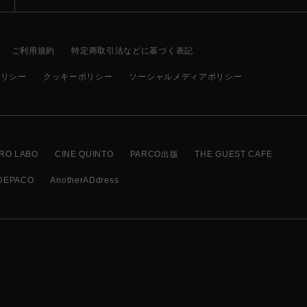
ご利用規約
特定商取引法などに基づく表記
ポリシー
クッキーポリシー
ソーシャルメディアポリシー
RO LABO
CINE QUINTO
PARCO出版
THE GUEST CAFE
DEPACO
AnotherADdress