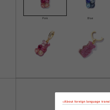
Pink
Blue
<About foreign language trans