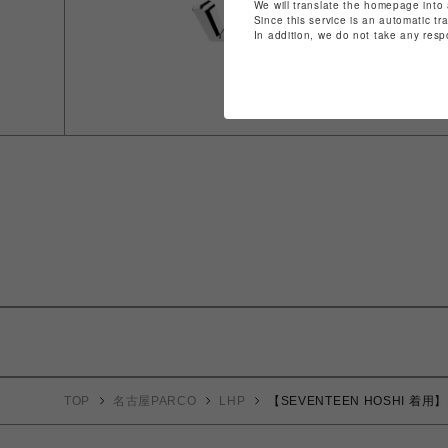
We will translate the homepage into 
Since this service is an automatic tr
In addition, we do not take any resp
TOP
名古屋PARCO
LHP
【SEVENTEEN HOSHI 着用