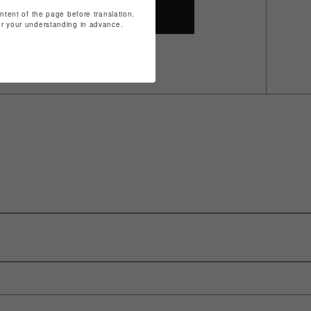
ontent of the page before translation.
SHOP TOP
for your understanding in advance.