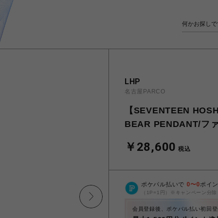
LHP
名古屋PARCO
【SEVENTEEN HOS
BEAR PENDANT
￥28,600
税込
ポケパル払いで
0
〜
0
ポイ
（1P=1円）※キャンペーン分除
会員登録後、ポケパル払い初回登