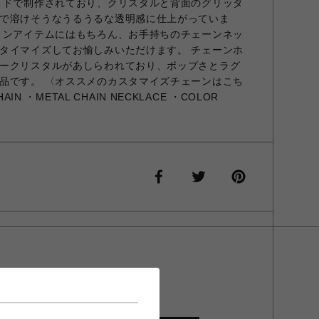
イドで制作されており、クリスタルと背面のグリッタ
で溶けそうなうるうるな透明感に仕上がっていま
ョンアイテムにはもちろん、お手持ちのチェーンネッ
タイマイズしてお愉しみいただけます。 チェーンホ
ークリスタルがあしらわれており、ポップさとラグ
品です。 〈オススメのカスタマイズチェーンはこち
HAIN ・METAL CHAIN NECKLACE ・COLOR