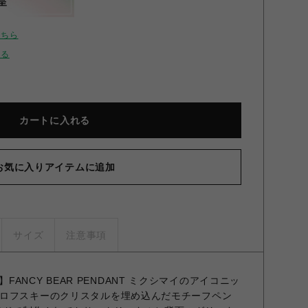
呈
こちら
せる
カートに入れる
お気に入りアイテムに追加
IKSHIMAI/ミクシマイ/FANCY BEAR PENDANT/ファンシー
ベアペンダント Blue Free
サイズ
注意事項
着用】FANCY BEAR PENDANT ミクシマイのアイコニッ
ロフスキーのクリスタルを埋め込んだモチーフペン