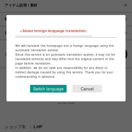
アイテム説明 / 素材
概要
<About foreign language translation>
注意事項
We will translate the homepage into a foreign language using the
automatic translation service.
シェアする
Since this service is an automatic translation system, it may not be
translated correctly and may differ from the original content of the
page before translation.
In addition, we do not take any responsibility for any direct or
indirect damage caused by using this service. Thank you for your
understanding in advance.
Switch language
Cancel
ショップ名
LHP