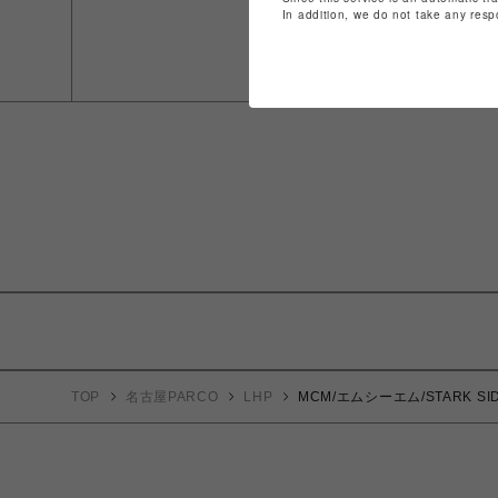
In addition, we do not take any resp
TOP
名古屋PARCO
LHP
MCM/エムシーエム/STARK SIDE 