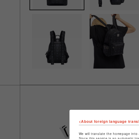
<About foreign language trans
We will translate the homepage into 
Since this service is an automatic tr