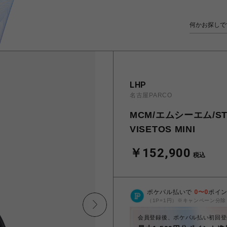
LHP
名古屋PARCO
MCM/エムシーエム/STAR
VISETOS MINI
￥152,900
税込
ポケパル払いで
0
〜
0
ポイ
（1P=1円）※キャンペーン分除
会員登録後、ポケパル払い初回登