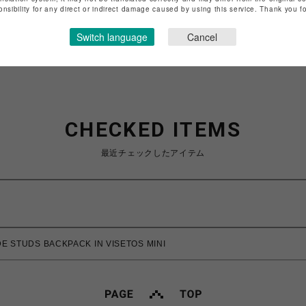
onsibility for any direct or indirect damage caused by using this service. Thank you 
ショップお問い合わせは
こちら
Switch language
Cancel
CHECKED ITEMS
最近チェックしたアイテム
STUDS BACKPACK IN VISETOS MINI