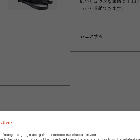
飾でリュクスな表情に仕上げま
っかり収納できます。
シェアする
ショップ名
LHP
lation>
店舗名
名古屋PARCO
a foreign language using the automatic translation service.
anslation system, it may not be translated correctly and may differ from the original c
特定商取引法など法令に基づく表記は
こちら