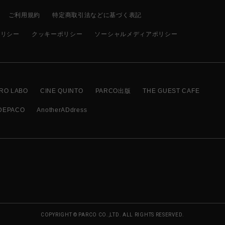
ご利用規約
特定商取引法などに基づく表記
ポリシー
クッキーポリシー
ソーシャルメディアポリシー
RO LABO
CINE QUINTO
PARCO出版
THE GUEST CAFE
DEPACO
AnotherADdress
COPYRIGHT © PARCO CO.,LTD. ALL RIGHTS RESERVED.