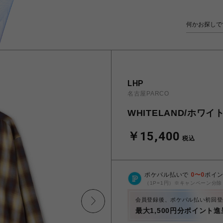
LHP
名古屋PARCO
WHITELAND/ホワイ
￥15,400
税込
ポケパル払いで
0
〜
0
ポイ
（1P=1円）※キャンペーン分除
会員登録後、ポケパル払い初回登
最大1,500円分ポイント進