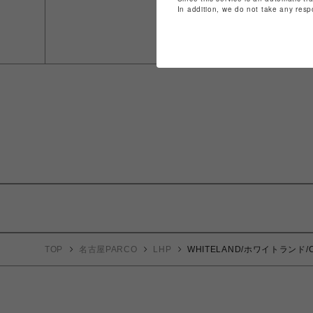
In addition, we do not take any resp
TOP
名古屋PARCO
LHP
WHITELAND/ホワイトランド/