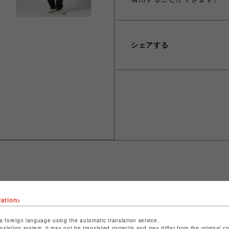
シェアする
ショップ名
LHP
lation>
店舗名
名古屋PARCO
a foreign language using the automatic translation service.
anslation system, it may not be translated correctly and may differ from the original c
特定商取引法など法令に基づく表記は
こちら