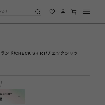
トランド/CHECK SHIRT/チェックシャツ
ント
く
録&利用で
呈