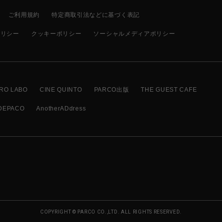
ご利用規約
特定商取引法などに基づく表記
ポリシー
クッキーポリシー
ソーシャルメディアポリシー
RO LABO
CINE QUINTO
PARCO出版
THE GUEST CAFE
DEPACO
AnotherADdress
COPYRIGHT © PARCO CO.,LTD. ALL RIGHTS RESERVED.