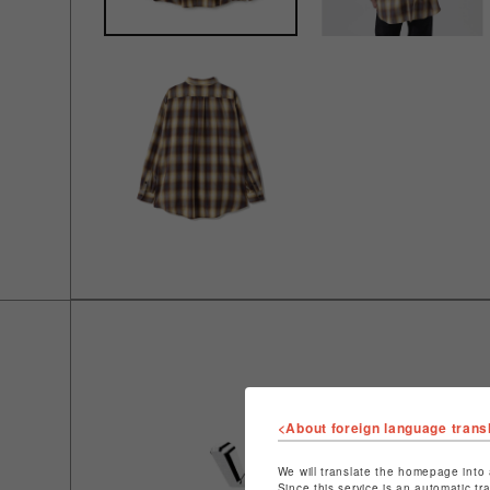
<About foreign language trans
We will translate the homepage into 
Since this service is an automatic tr