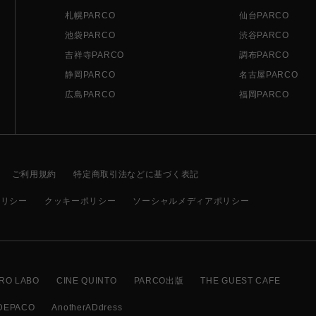
札幌PARCO
仙台PARCO
池袋PARCO
渋谷PARCO
吉祥寺PARCO
調布PARCO
静岡PARCO
名古屋PARCO
広島PARCO
福岡PARCO
ご利用規約
特定商取引法などに基づく表記
ポリシー
クッキーポリシー
ソーシャルメディアポリシー
RO LABO
CINE QUINTO
PARCO出版
THE GUEST CAFE
DEPACO
AnotherADdress