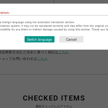
lation>
a foreign language using the automatic translation service.
anslation system, it may not be translated correctly and may differ from the original c
onsibility for any direct or indirect damage caused by using this service. Thank you 
ショップ名
LHP
Switch language
Cancel
店舗名
名古屋PARCO
特定商取引法など法令に基づく表記は
こちら
ショップお問い合わせは
こちら
CHECKED ITEMS
最近チェックしたアイテム