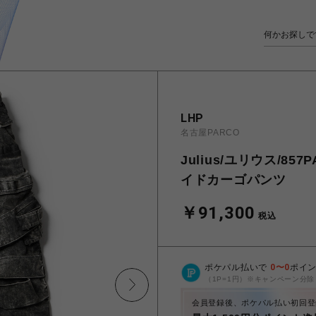
LHP
名古屋PARCO
Julius/ユリウス/857
イドカーゴパンツ
￥91,300
税込
ポケパル払いで
0
〜
0
ポイ
（1P=1円）※キャンペーン分除
会員登録後、ポケパル払い初回登