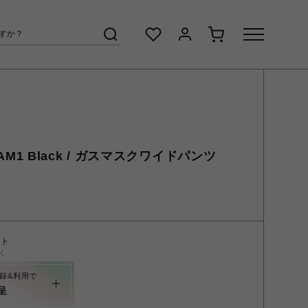
9PAM1 Black / ガスマスクワイドパンツ
ント
く
録&利用で
呈