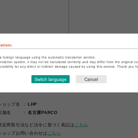
lation>
a foreign language using the automatic translation service.
anslation system, it may not be translated correctly and may differ from the original c
onsibility for any direct or indirect damage caused by using this service. Thank you 
Switch language
Cancel
ショップ名
LHP
店舗名
名古屋PARCO
特定商取引法など法令に基づく表記は
こちら
ショップお問い合わせは
こちら