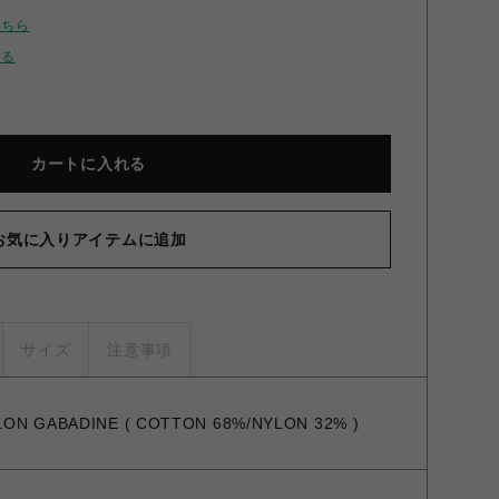
こちら
せる
カートに入れる
お気に入りアイテムに追加
サイズ
注意事項
LON GABADINE ( COTTON 68%/NYLON 32% )