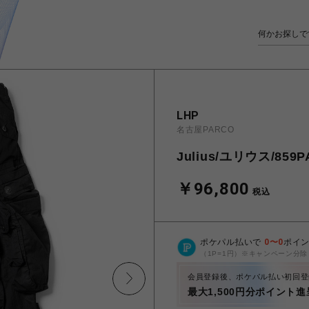
LHP
名古屋PARCO
Julius/ユリウス/85
￥96,800
税込
ポケパル払いで
0
〜
0
ポイ
（1P=1円）※キャンペーン分除
会員登録後、ポケパル払い初回登
最大1,500円分ポイント進