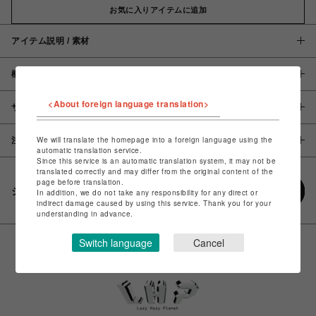
お気に入りアイテムに追加
アイテム説明 / 素材
概要
<About foreign language translation>
サイズ
We will translate the homepage into a foreign language using the
注意事項
automatic translation service.
Since this service is an automatic translation system, it may not be
translated correctly and may differ from the original content of the
page before translation.
シェアする
In addition, we do not take any responsibility for any direct or
indirect damage caused by using this service. Thank you for your
understanding in advance.
Switch language
Cancel