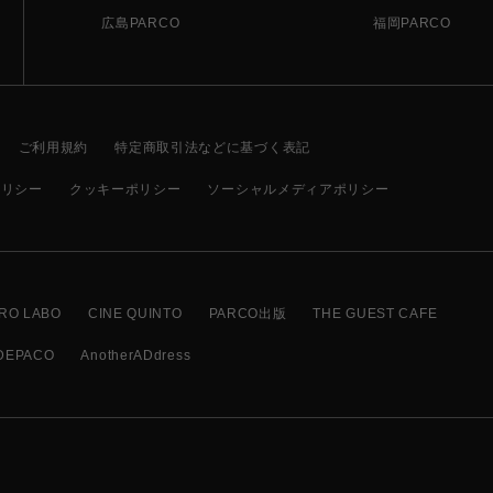
広島PARCO
福岡PARCO
ご利用規約
特定商取引法などに基づく表記
ポリシー
クッキーポリシー
ソーシャルメディアポリシー
RO LABO
CINE QUINTO
PARCO出版
THE GUEST CAFE
DEPACO
AnotherADdress