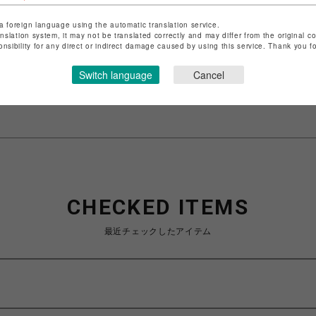
a foreign language using the automatic translation service.
ショップ名
LHP
anslation system, it may not be translated correctly and may differ from the original c
店舗名
名古屋PARCO
onsibility for any direct or indirect damage caused by using this service. Thank you 
特定商取引法など法令に基づく表記は
こちら
Switch language
Cancel
ショップお問い合わせは
こちら
CHECKED ITEMS
最近チェックしたアイテム