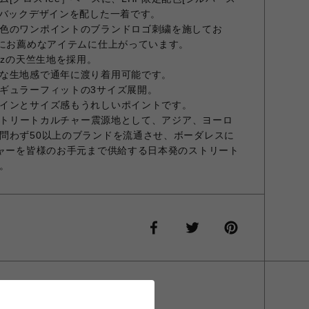
のバックデザインを配した一着です。
色のワンポイントのブランドロゴ刺繍を施してお
eにお薦めなアイテムに仕上がっています。
ozの天竺生地を採用。
な生地感で通年に渡り着用可能です。
ギュラーフィットの3サイズ展開。
インとサイズ感もうれしいポイントです。
のストリートカルチャー震源地として、アジア、ヨーロ
問わず50以上のブランドを流通させ、ボーダレスに
チャーを皆様のお手元まで供給する日本発のストリート
。