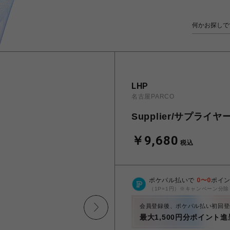
LHP
名古屋PARCO
Supplier/サプライヤー
￥9,680
税込
ポケパル払いで
0
〜
0
ポイ
（1P=1円）※キャンペーン分除
会員登録後、ポケパル払い初回登
最大1,500円分ポイント進