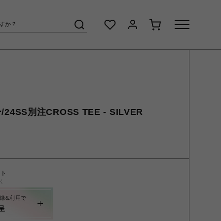
/24SS別注CROSS TEE - SILVER
ント
く
録&利用で
呈