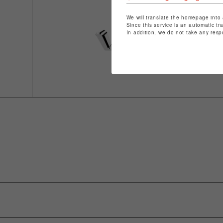
We will translate the homepage into 
Since this service is an automatic tr
In addition, we do not take any resp