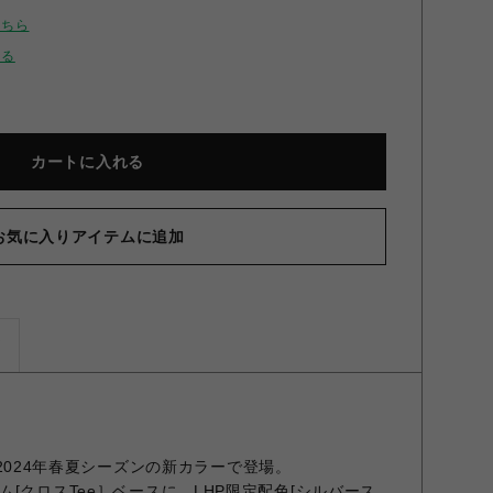
こちら
せる
カートに入れる
お気に入りアイテムに追加
ズ
eeが2024年春夏シーズンの新カラーで登場。
[クロスTee］ベースに、LHP限定配色[シルバース