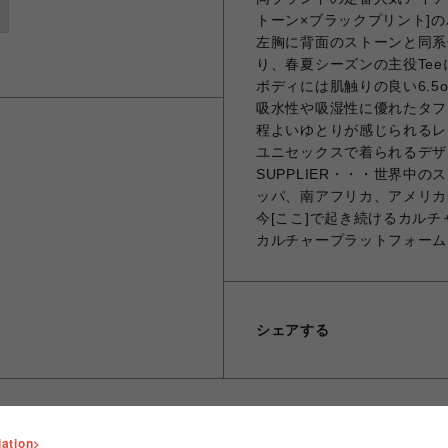
トーン×ブラックプリント]
左胸に背面のストーンと同系
り、春夏シーズンの主役Te
ボディには肌触りの良い6.5
吸水性や吸湿性に優れたタフ
程よいゆとりが感じられるレ
ユニセックスで着られるデザ
SUPPLIER・・・世界中
ッパ、南アフリカ、アメリカ
今[ここ]で起き続けるカル
カルチャープラットフォーム
シェアする
lation>