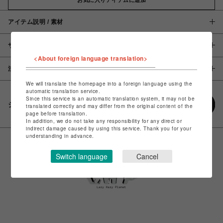
アイテム説明 / 素材
サイズ
<About foreign language translation>
注意事項
We will translate the homepage into a foreign language using the
automatic translation service.
Since this service is an automatic translation system, it may not be
シェアする
translated correctly and may differ from the original content of the
page before translation.
In addition, we do not take any responsibility for any direct or
indirect damage caused by using this service. Thank you for your
understanding in advance.
Switch language
Cancel