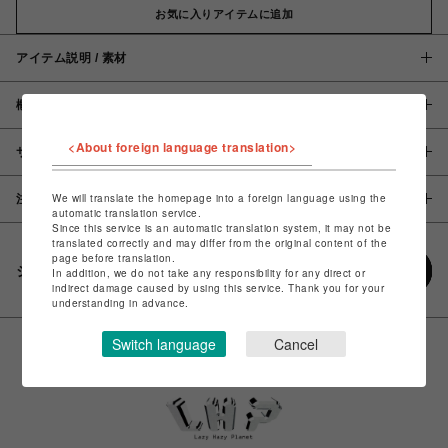
お気に入りアイテムに追加
アイテム説明 / 素材
概要
<About foreign language translation>
サイズ
We will translate the homepage into a foreign language using the
注意事項
automatic translation service.
Since this service is an automatic translation system, it may not be
translated correctly and may differ from the original content of the
page before translation.
シェアする
In addition, we do not take any responsibility for any direct or
indirect damage caused by using this service. Thank you for your
understanding in advance.
Switch language
Cancel