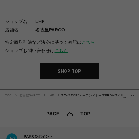
ショップ名
LHP
店舗名
名古屋PARCO
特定商取引法など法令に基づく表記は
こちら
ショップお問い合わせは
こちら
SHOP TOP
TOP
名古屋PARCO
LHP
TAW&TOE/トーアンドトー/ZEROVITY Flip
…
Flop OG サンダル
PARCOポイント