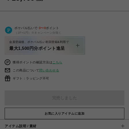
ポケパル払いで
0
〜
0
ポイント
（1P=1円）※キャンペーン分除く
会員登録後、ポケパル払い初回登録&利用で
最大1,500円分ポイント進呈
獲得ポイントの確認方法は
こちら
この商品について
問い合わせる
ギフト：ラッピング不可
完売しました
お気に入りアイテムに追加
アイテム説明 / 素材