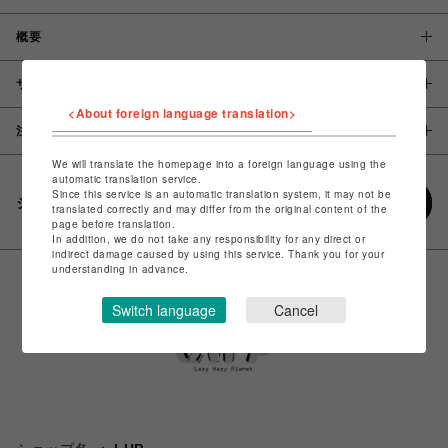
概要
サイズ
<About foreign language translation>
注意事項
We will translate the homepage into a foreign language using the
automatic translation service.
Since this service is an automatic translation system, it may not be
シェアする
translated correctly and may differ from the original content of the
page before translation.
In addition, we do not take any responsibility for any direct or
indirect damage caused by using this service. Thank you for your
understanding in advance.
Switch language
Cancel