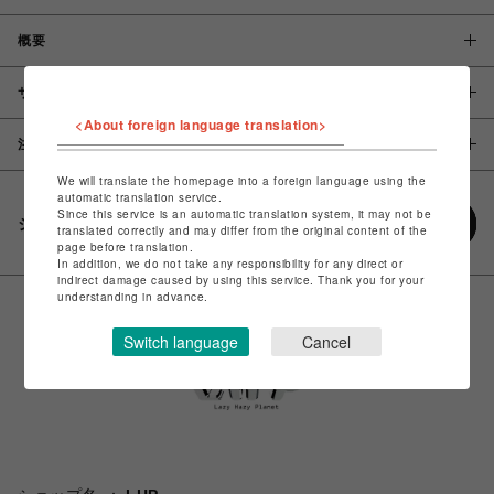
概要
サイズ
<About foreign language translation>
注意事項
We will translate the homepage into a foreign language using the
automatic translation service.
Since this service is an automatic translation system, it may not be
シェアする
translated correctly and may differ from the original content of the
page before translation.
In addition, we do not take any responsibility for any direct or
indirect damage caused by using this service. Thank you for your
understanding in advance.
Switch language
Cancel